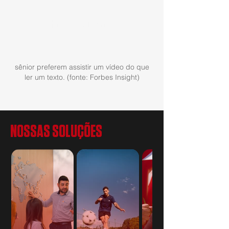
59%
dos executivos
sênior preferem assistir um vídeo do que
ler um texto. (fonte: Forbes Insight)
NOSSAS SOLUÇÕES