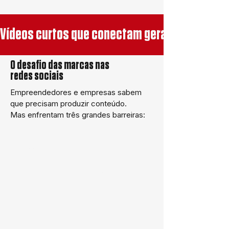
 Vídeos curtos que conectam geram resultado
O desafio das marcas nas
redes sociais
Empreendedores e empresas sabem
que precisam produzir conteúdo.
Mas enfrentam três grandes barreiras:
Falta de tempo para gravar e
planejar
Dificuldade criativa para gerar
ideias constantes
Complexidade técnica fazer
algo profissional