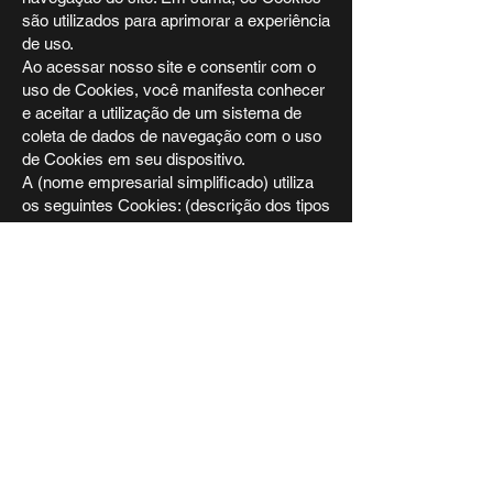
são utilizados para aprimorar a experiência
de uso.
Ao acessar nosso site e consentir com o
uso de Cookies, você manifesta conhecer
e aceitar a utilização de um sistema de
coleta de dados de navegação com o uso
de Cookies em seu dispositivo.
A (nome empresarial simplificado) utiliza
os seguintes Cookies: (descrição dos tipos
de Cookies utilizados pelo site).
Você pode, a qualquer tempo e sem
nenhum custo, alterar as permissões,
bloquear ou recusar os Cookies. Todavia, a
revogação do consentimento de
determinados Cookies pode inviabilizar o
funcionamento correto de alguns recursos
da plataforma.
Para gerenciar os cookies do seu
navegador, basta fazê-lo diretamente nas
configurações do navegador, na área de
gestão de Cookies. Você pode acessar