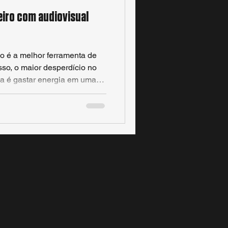
iro com audiovisual
o é a melhor ferramenta de
so, o maior desperdício no
a é gastar energia em uma
do morrer em uma única
po e dinheiro para colocar
ídeo como um arquivo único é
eu conteúdo. A produção
ara o "post do dia", ela olha
ensagem em múltiplos p