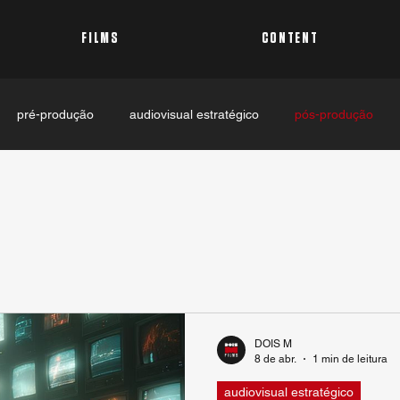
FILMS
CONTENT
pré-produção
audiovisual estratégico
pós-produção
DOIS M
8 de abr.
1 min de leitura
audiovisual estratégico