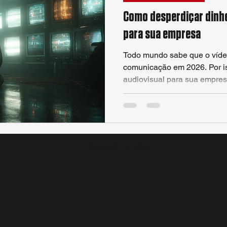
Como desperdiçar dinhe
para sua empresa
Todo mundo sabe que o víde
comunicação em 2026. Por is
audiovisual para sua empres
produção e deixar o resulta
postagem. Se tu investiu tem
uma ideia na rua, tratar o v
subestimar o potencial do t
estratégica não olha apenas p
Produção de vídeo
Produção de vídeo
para o aproveitamento da m